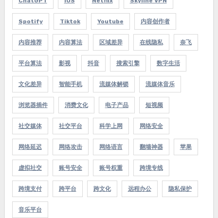
ChatGPT
IOS
Netflix
Skyline VPN
Spotify
Tiktok
Youtube
内容创作者
内容推荐
内容算法
区域差异
在线隐私
奈飞
平台算法
影视
抖音
搜索引擎
数字生活
文化差异
智能手机
流媒体解锁
流媒体音乐
浏览器插件
消费文化
电子产品
短视频
社交媒体
社交平台
科学上网
网络安全
网络延迟
网络攻击
网络语言
翻墙神器
苹果
虚拟社交
账号安全
账号权重
跨境专线
跨境支付
跨平台
跨文化
远程办公
隐私保护
音乐平台