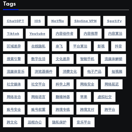
Tags
ChatGPT
IOS
Netflix
Skyline VPN
Spotify
Tiktok
Youtube
内容创作者
内容推荐
内容算法
区域差异
在线隐私
奈飞
平台算法
影视
抖音
搜索引擎
数字生活
文化差异
智能手机
流媒体解锁
流媒体音乐
浏览器插件
消费文化
电子产品
短视频
社交媒体
社交平台
科学上网
网络安全
网络延迟
网络攻击
网络语言
翻墙神器
苹果
虚拟社交
账号安全
账号权重
跨境专线
跨境支付
跨平台
跨文化
远程办公
隐私保护
音乐平台