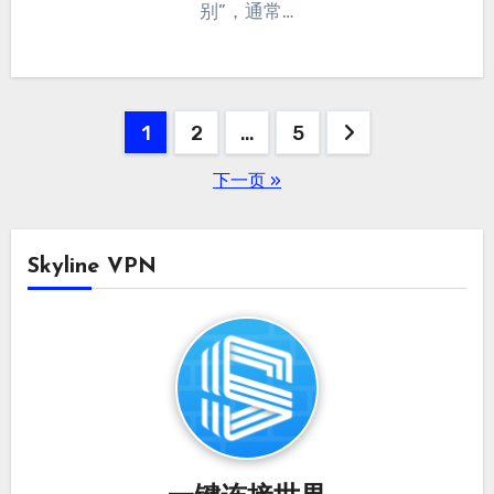
别”，通常…
文
1
2
…
5
章
下一页 »
分
页
Skyline VPN