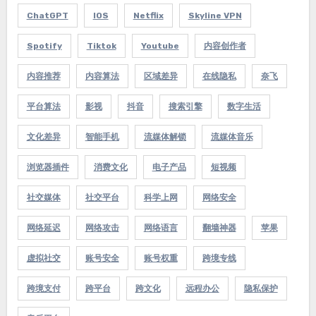
ChatGPT
IOS
Netflix
Skyline VPN
Spotify
Tiktok
Youtube
内容创作者
内容推荐
内容算法
区域差异
在线隐私
奈飞
平台算法
影视
抖音
搜索引擎
数字生活
文化差异
智能手机
流媒体解锁
流媒体音乐
浏览器插件
消费文化
电子产品
短视频
社交媒体
社交平台
科学上网
网络安全
网络延迟
网络攻击
网络语言
翻墙神器
苹果
虚拟社交
账号安全
账号权重
跨境专线
跨境支付
跨平台
跨文化
远程办公
隐私保护