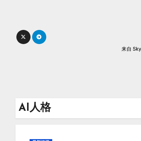
Skip
to
content
来自 Sk
AI人格