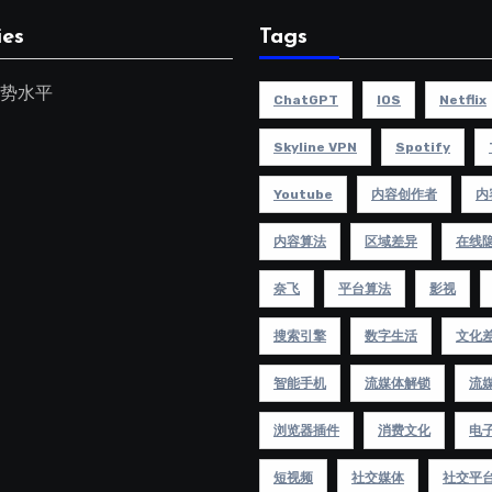
ies
Tags
势水平
ChatGPT
IOS
Netflix
Skyline VPN
Spotify
Youtube
内容创作者
内
内容算法
区域差异
在线
奈飞
平台算法
影视
搜索引擎
数字生活
文化
智能手机
流媒体解锁
流
浏览器插件
消费文化
电
短视频
社交媒体
社交平