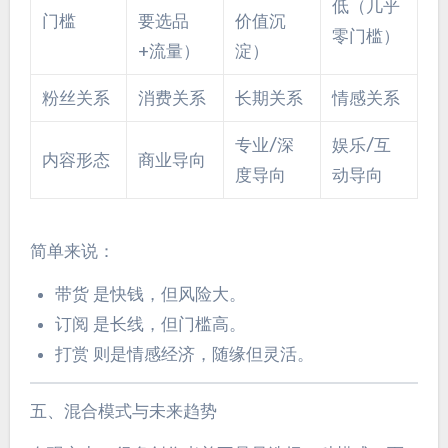
低（几乎
门槛
要选品
价值沉
零门槛）
+流量）
淀）
粉丝关系
消费关系
长期关系
情感关系
专业/深
娱乐/互
内容形态
商业导向
度导向
动导向
简单来说：
带货 是快钱，但风险大。
订阅 是长线，但门槛高。
打赏 则是情感经济，随缘但灵活。
五、混合模式与未来趋势