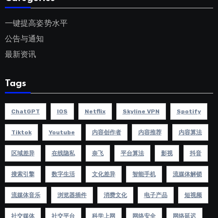
一键提高姿势水平
公告与通知
最新资讯
Tags
ChatGPT
IOS
Netflix
Skyline VPN
Spotify
Tiktok
Youtube
内容创作者
内容推荐
内容算法
区域差异
在线隐私
奈飞
平台算法
影视
抖音
搜索引擎
数字生活
文化差异
智能手机
流媒体解锁
流媒体音乐
浏览器插件
消费文化
电子产品
短视频
社交媒体
社交平台
科学上网
网络安全
网络延迟