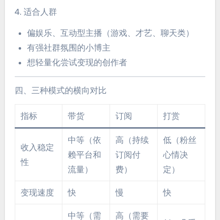
4. 适合人群
偏娱乐、互动型主播（游戏、才艺、聊天类）
有强社群氛围的小博主
想轻量化尝试变现的创作者
四、三种模式的横向对比
指标
带货
订阅
打赏
中等（依
高（持续
低（粉丝
收入稳定
赖平台和
订阅付
心情决
性
流量）
费）
定）
变现速度
快
慢
快
中等（需
高（需要