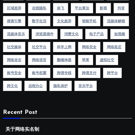
区域差异
在线隐私
奈飞
平台算法
影视
抖音
搜索引擎
数字生活
文化差异
智能手机
流媒体解锁
流媒体音乐
浏览器插件
消费文化
电子产品
短视频
社交媒体
社交平台
科学上网
网络安全
网络延迟
网络攻击
网络语言
翻墙神器
苹果
虚拟社交
账号安全
账号权重
跨境专线
跨境支付
跨平台
跨文化
远程办公
隐私保护
音乐平台
Recent Post
关于网络实名制