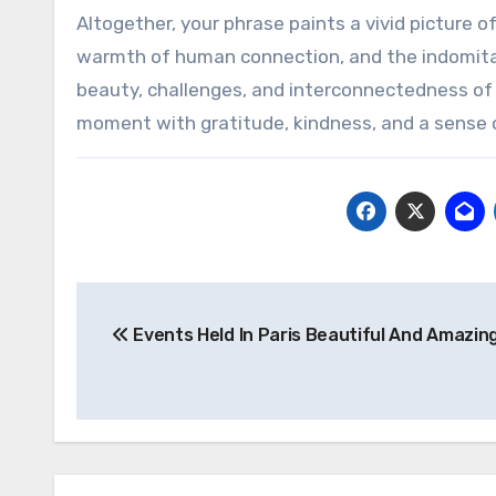
Altogether, your phrase paints a vivid picture o
warmth of human connection, and the indomitable
beauty, challenges, and interconnectedness o
moment with gratitude, kindness, and a sense 
文
Events Held In Paris Beautiful And Amazin
章
导
航