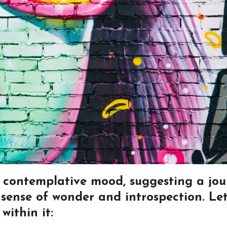
 contemplative mood, suggesting a jo
 sense of wonder and introspection. Let
ithin it: