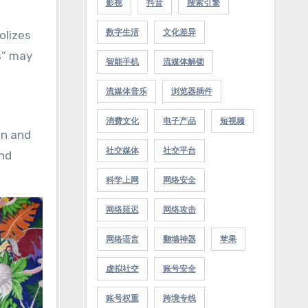
影视
抖音
搜索引擎
数字生活
文化差异
s” may
智能手机
流媒体解锁
流媒体音乐
浏览器插件
消费文化
电子产品
短视频
on and
社交媒体
社交平台
and
科学上网
网络安全
网络延迟
网络攻击
网络语言
翻墙神器
苹果
虚拟社交
账号安全
账号权重
跨境专线