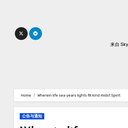
Skip
to
content
来自 Sk
Home
Wherein life sea years lights fill kind midst Spirit
公告与通知