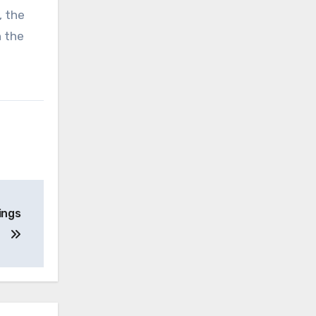
, the
n the
h
ings