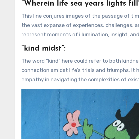
“Wherein life sea years lights fill”
This line conjures images of the passage of time, akin to sailing through the sea of life. The “sea” symbolizes
the vast expanse of experiences, challenges, a
represent moments of illumination, insight, and 
“kind midst”:
The word “kind” here could refer to both kindn
connection amidst life’s trials and triumphs. It
empathy in navigating the complexities of exis