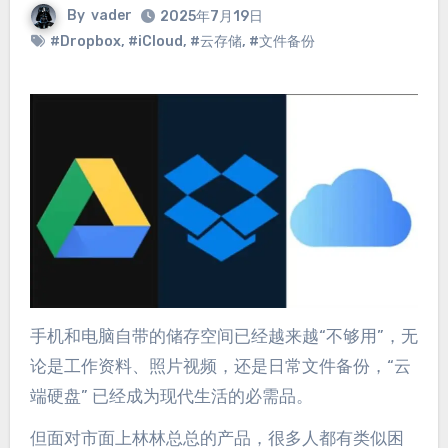
By
vader
2025年7月19日
#Dropbox
,
#iCloud
,
#云存储
,
#文件备份
手机和电脑自带的储存空间已经越来越“不够用”，无
论是工作资料、照片视频，还是日常文件备份，“云
端硬盘” 已经成为现代生活的必需品。
但面对市面上林林总总的产品，很多人都有类似困