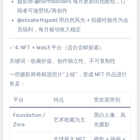
摄影师 @northborders 每月更新街拍图包，订
阅者可做壁纸/再创作
@elizabethgadd 用自然风光 + 拍摄经验作为会
员福利，每月被动收入稳定
✅ 4. NFT + Web3 平台（适合尝鲜探索）
关键词：收藏价值、创作独立性、不可复制性
一些摄影师将精选照片“上链”，变成 NFT 作品进行
售卖：
平台
特点
受欢迎类别
Foundation /
黑白人像、风
艺术收藏为主
Zora
光摄影
全球最大 NFT
摄影 + 插画 +