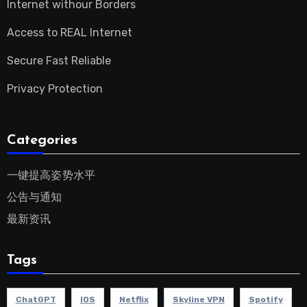
Internet withour Borders
Access to REAL Internet
Secure Fast Reliable
Privacy Protection
Categories
一键提高姿势水平
公告与通知
最新资讯
Tags
ChatGPT
IOS
Netflix
Skyline VPN
Spotify