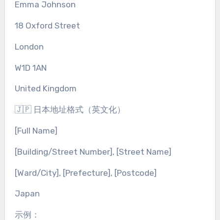
Emma Johnson
18 Oxford Street
London
W1D 1AN
United Kingdom
🇯🇵 日本地址格式（英文化）
[Full Name]
[Building/Street Number], [Street Name]
[Ward/City], [Prefecture], [Postcode]
Japan
示例：