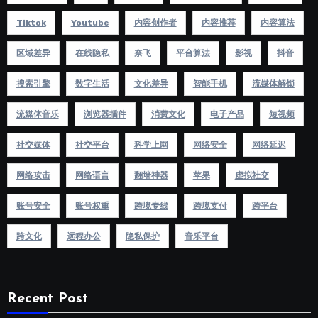
Tiktok
Youtube
内容创作者
内容推荐
内容算法
区域差异
在线隐私
奈飞
平台算法
影视
抖音
搜索引擎
数字生活
文化差异
智能手机
流媒体解锁
流媒体音乐
浏览器插件
消费文化
电子产品
短视频
社交媒体
社交平台
科学上网
网络安全
网络延迟
网络攻击
网络语言
翻墙神器
苹果
虚拟社交
账号安全
账号权重
跨境专线
跨境支付
跨平台
跨文化
远程办公
隐私保护
音乐平台
Recent Post