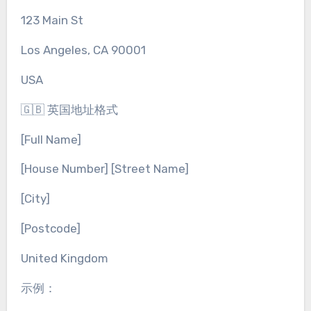
123 Main St
Los Angeles, CA 90001
USA
🇬🇧 英国地址格式
[Full Name]
[House Number] [Street Name]
[City]
[Postcode]
United Kingdom
示例：