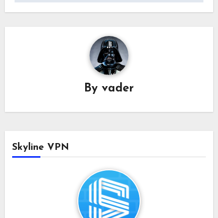
航
By
vader
Skyline VPN