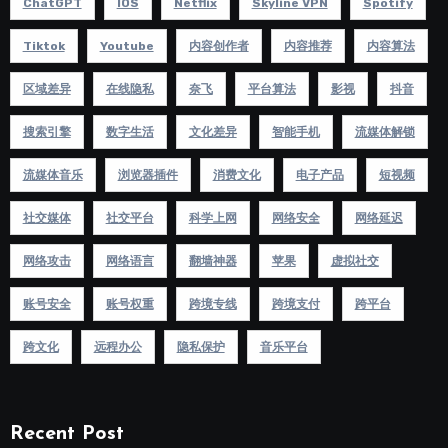
ChatGPT
IOS
Netflix
Skyline VPN
Spotify
Tiktok
Youtube
内容创作者
内容推荐
内容算法
区域差异
在线隐私
奈飞
平台算法
影视
抖音
搜索引擎
数字生活
文化差异
智能手机
流媒体解锁
流媒体音乐
浏览器插件
消费文化
电子产品
短视频
社交媒体
社交平台
科学上网
网络安全
网络延迟
网络攻击
网络语言
翻墙神器
苹果
虚拟社交
账号安全
账号权重
跨境专线
跨境支付
跨平台
跨文化
远程办公
隐私保护
音乐平台
Recent Post