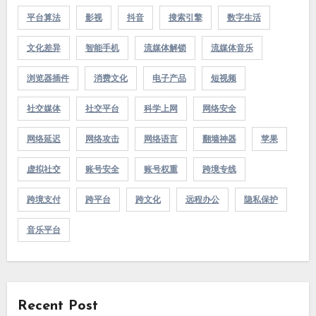
平台算法
影视
抖音
搜索引擎
数字生活
文化差异
智能手机
流媒体解锁
流媒体音乐
浏览器插件
消费文化
电子产品
短视频
社交媒体
社交平台
科学上网
网络安全
网络延迟
网络攻击
网络语言
翻墙神器
苹果
虚拟社交
账号安全
账号权重
跨境专线
跨境支付
跨平台
跨文化
远程办公
隐私保护
音乐平台
Recent Post