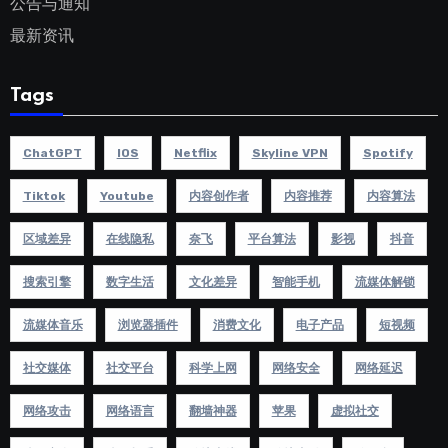
公告与通知
最新资讯
Tags
ChatGPT
IOS
Netflix
Skyline VPN
Spotify
Tiktok
Youtube
内容创作者
内容推荐
内容算法
区域差异
在线隐私
奈飞
平台算法
影视
抖音
搜索引擎
数字生活
文化差异
智能手机
流媒体解锁
流媒体音乐
浏览器插件
消费文化
电子产品
短视频
社交媒体
社交平台
科学上网
网络安全
网络延迟
网络攻击
网络语言
翻墙神器
苹果
虚拟社交