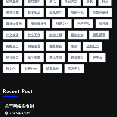
区域差异
在线隐私
奈飞
平台算法
影视
抖音
搜索引擎
数字生活
文化差异
智能手机
流媒体解锁
流媒体音乐
浏览器插件
消费文化
电子产品
短视频
社交媒体
社交平台
科学上网
网络安全
网络延迟
网络攻击
网络语言
翻墙神器
苹果
虚拟社交
账号安全
账号权重
跨境专线
跨境支付
跨平台
跨文化
远程办公
隐私保护
音乐平台
Recent Post
关于网络实名制
2026年3月31日