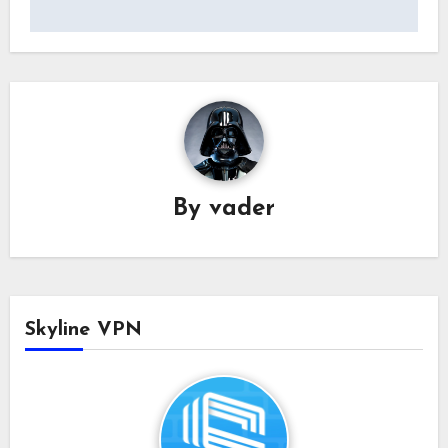
航
By
vader
Skyline VPN